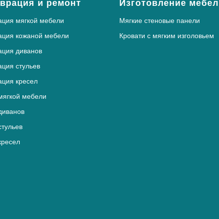
врация и ремонт
Изготовление мебел
ация мягкой мебели
Мягкие стеновые панели
ация кожаной мебели
Кровати с мягким изголовьем
ация диванов
ация стульев
ация кресел
мягкой мебели
диванов
стульев
кресел